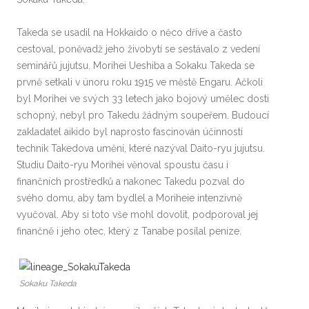
Takeda se usadil na Hokkaido o něco dříve a často
cestoval, poněvadž jeho živobytí se sestávalo z vedení
seminářů jujutsu. Morihei Ueshiba a Sokaku Takeda se
prvně setkali v únoru roku 1915 ve městě Engaru. Ačkoli
byl Morihei ve svých 33 letech jako bojový umělec dosti
schopný, nebyl pro Takedu žádným soupeřem. Budoucí
zakladatel aikido byl naprosto fascinován účinností
technik Takedova umění, které nazýval Daito-ryu jujutsu.
Studiu Daito-ryu Morihei věnoval spoustu času i
finančních prostředků a nakonec Takedu pozval do
svého domu, aby tam bydlel a Moriheie intenzivně
vyučoval. Aby si toto vše mohl dovolit, podporoval jej
finančně i jeho otec, který z Tanabe posílal peníze.
Sokaku Takeda