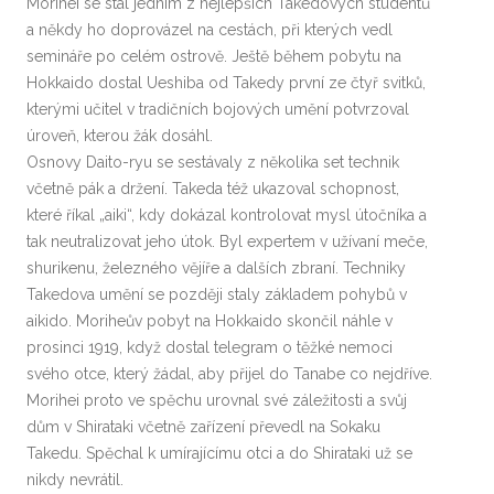
Morihei se stal jedním z nejlepších Takedových studentů
a někdy ho doprovázel na cestách, při kterých vedl
semináře po celém ostrově. Ještě během pobytu na
Hokkaido dostal Ueshiba od Takedy první ze čtyř svitků,
kterými učitel v tradičních bojových umění potvrzoval
úroveň, kterou žák dosáhl.
Osnovy Daito-ryu se sestávaly z několika set technik
včetně pák a držení. Takeda též ukazoval schopnost,
které říkal „aiki“, kdy dokázal kontrolovat mysl útočníka a
tak neutralizovat jeho útok. Byl expertem v užívaní meče,
shurikenu, železného vějíře a dalších zbraní. Techniky
Takedova umění se později staly základem pohybů v
aikido. Moriheův pobyt na Hokkaido skončil náhle v
prosinci 1919, když dostal telegram o těžké nemoci
svého otce, který žádal, aby přijel do Tanabe co nejdříve.
Morihei proto ve spěchu urovnal své záležitosti a svůj
dům v Shirataki včetně zařízení převedl na Sokaku
Takedu. Spěchal k umírajícímu otci a do Shirataki už se
nikdy nevrátil.