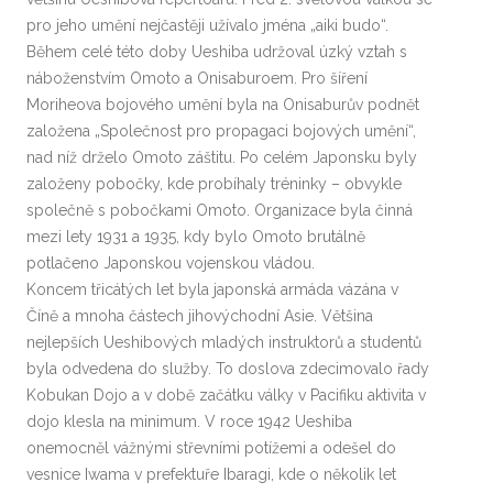
pro jeho umění nejčastěji užívalo jména „aiki budo“.
Během celé této doby Ueshiba udržoval úzký vztah s
náboženstvím Omoto a Onisaburoem. Pro šíření
Moriheova bojového umění byla na Onisaburův podnět
založena „Společnost pro propagaci bojových umění“,
nad níž drželo Omoto záštitu. Po celém Japonsku byly
založeny pobočky, kde probíhaly tréninky – obvykle
společně s pobočkami Omoto. Organizace byla činná
mezi lety 1931 a 1935, kdy bylo Omoto brutálně
potlačeno Japonskou vojenskou vládou.
Koncem třicátých let byla japonská armáda vázána v
Číně a mnoha částech jihovýchodní Asie. Většina
nejlepších Ueshibových mladých instruktorů a studentů
byla odvedena do služby. To doslova zdecimovalo řady
Kobukan Dojo a v době začátku války v Pacifiku aktivita v
dojo klesla na minimum. V roce 1942 Ueshiba
onemocněl vážnými střevními potížemi a odešel do
vesnice Iwama v prefektuře Ibaragi, kde o několik let