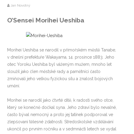
Jan Novotný
O’Sensei Morihei Ueshiba
Morihei Ueshiba se narodil v přímořském městě Tanabe,
v dnešní prefektuře Wakayama, 14. prosince 1883. Jeho
otec Yoroku Ueshiba byl váženým mužem, mnoho let
sloužil jako člen městské rady a pamětníci často
zmiňovali jeho velkou fyzickou sílu a znalost bojových
umění.
Morihei se narodil jako čtvrté dítě, k radosti svého otce,
který se konečně dočkal syna. Jeho zdraví bylo nevalné,
často býval nemocný a proto jej tatínek podporoval ve
zlepšovaní tělesné zdatnosti. Středoškolské vzdělávání
ukončil po prvním ročníku a v sedmnácti letech se vydal