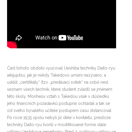
Část tohoto období vyučoval Ueshiba techniky Daito-ryu
aikijujutsu, jak je někdy Takedovo umění nazýváno, a
udělil „certifikáty“ (tzv. „předávací svitek“ na sobě nesl
seznam všech technik, které student zvládl) se jménem
této školy. Moriheův vztah s Takedou však v důsledku
jeho finančních požadavků postupně ochládal a tak se
od svého bývalého učitele postupem času distancoval.
Po roce 1935 spolu nebyli již déle v kontaktu, přestože
techniky Daito-ryu tvořili v modifikované formě stále
většinu Ueshibova repertoáru. Před 2. světovou válkou se