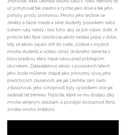
zhoršovat, trávil Ueshiba většinu času v Tokiu. Nemohl se
už pohybovat tak snadno a rychle jako dříve a tak jeho
pohyby prošly proměnou. Mnoho jeho technik se
zkrátilo a házel mladé a silné studenty posunkem nebo
švihem ruky někdy i bez toho, aby se jich vůbec dotkl. A
protože tato fáze Ueshibova aikido nastala právě v době,
kdy se aikido začalo šířit do světa, zůstává v myslích
mnoha studentů a učitelů obraz drobného stařečka s
bílou bradkou, který mává rukou před přibíhajícím
útočníkem. Zakladatelovo aikido v posledních letech
jeho života můžeme chápat jako přirozený vývoj jeho
předchozích zkušeností, ale jak Ueshiba sám často
zdůrazňoval, jeho schopnosti byly výsledkem více jak
šedesáti let tréninku. Publicita, které se mu dostalo díky
mnoha veřejným ukázkám, a pozdější dostupnost filmů
zrodila mnoho imitátorů.