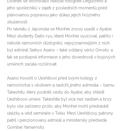
Dodnes se dochovalo několik fotografií Deguchiho a
jeho společníků v zajetí z posledních momentů před
plánovanou popravou jako důkaz jejich hrůzného
zkušenosti.
Po návratu z Japonska se Morihei znovu usadil v Ayabe.
Mezi studenty Daito-ryu, které Morihei vyučoval, patřilo i
několik námořních důstojníků, nejvýznamnějším z nich
byl admirál Seikyo Asano – také oddaný věřící Omoto, a
tak se postupně informace o jeho dovednosti v bojových
uměních začala rozšiřovat.
Asano hovořil o Ueshibovi před svými kolegy z
námořnictva s obdivem a nadchl jiného admirála – Isamu
Takeshitu, který podnikl cestu do Ayabe, aby shlédl
Ueshibovo umění. Takeshita byl více než nadšen a brzy
bylo vše zařízeno proto, aby Morihei mohl předvádět
ukázky a vést semináře v Tokiu. Mezi Ueshibovy patrony
patřil i penzionovaný admirál a ministerský předseda
Gombei Yamamoto.