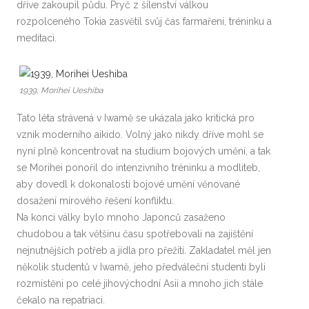
dříve zakoupil půdu. Pryč z šílenství válkou
rozpolceného Tokia zasvětil svůj čas farmaření, tréninku a
meditaci.
1939, Morihei Ueshiba
Tato léta strávená v Iwamě se ukázala jako kritická pro
vznik moderního aikido. Volný jako nikdy dříve mohl se
nyní plně koncentrovat na studium bojových umění, a tak
se Morihei ponořil do intenzivního tréninku a modliteb,
aby dovedl k dokonalosti bojové umění věnované
dosažení mírového řešení konfliktu.
Na konci války bylo mnoho Japonců zasaženo
chudobou a tak většinu času spotřebovali na zajištění
nejnutnějších potřeb a jídla pro přežití. Zakladatel měl jen
několik studentů v Iwamě, jeho předváleční studenti byli
rozmístěni po celé jihovýchodní Asii a mnoho jich stále
čekalo na repatriaci.