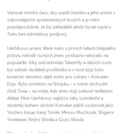
Věnoval mnoho času, aby uvedl Ueshibu a jeho umění v
odpovídajících společenských kruzích a je málo
pravděpodobné, že by zakladatel aikido býval uspěl v
Tokiu bez admirálovy podpory.
Ueshibovo umění, které mělo v prvních letech tokijského
pobytu několik různých jmen, postupně nabývalo na
popularitě. Díky úsilí admirála Takeshity a dalších osob
byl sebrán dostatek prostředků a v roce 1931 bylo
konečně otevřeno stálé místo pro cvičení – Kobukan
Dojo. Bylo umístěno na Shinjuku – v rušné obchodní
čtvrti Tokia – na místě, kde dnes stojí světové ředitelství
Aikikai. Mezi Ueshibovy nejbližší žáky (uchideshi) a
studenty během období Kobukan patřili osobnosti jako
Yoichiro Inoue, Kenji Tomiki, Minoru Mochizuki, Shigemi
Yonekawa, Rinjiro Shirata a Gozo Shioda.