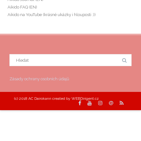
Aikido FAQ (EN)
Aikido na YouTube (krásné ukázky i hlouposti :))
Search
for:
Zásady ochrany osobních údajů
(c) 2018 AC Dairokann created by WEBDirigent.cz