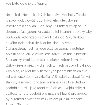
kde bylo dojo školy Yagyu.
Několik dalších neklidných let strávil Morihei v Tanabe.
Krátkou dobu cvičil judo, když jeho otec dovezl
instruktora Kodokan Judo, aby učil místní chlapce. To
dobou začala japonská vláda udílet finanční pobídky, aby
podpořila kolonizaci ostrova Hokkaido. S vyhlídkou
nového dobrodružství Morihei stanul v čele
čtyřiapadesáti rodin a roce 1912 se usadili v odlehlé
oblasti na severu ostrova, kde založili vesnici Shirataki.
Spartanský život kolonistů se otáčel kolem farmaření,
těžby dřeva a přežití v drsných zimách ostrova Hokkaido.
Zdálo se, že Morihei v náročných podmínkách daleko
od civilizace doslova vzkvétá. V Shirataki zastával funkci
starosty a nově příchozím pomáhal usadit se. Jedno
období sloužil i jako radní celé oblasti. Nejdůležitější
událostí tohoto období pro nás, ale hlavně pro aikido,
bylo setkání s výstředním učitelem jujutsu jménem
Sokaku Takeda.