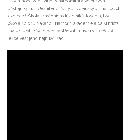
Díky mnoha kontaktům s námořními a vojenskými
důstojníky učil Ueshiba v různých vojenských institucích
jako např. Škola armádních důstojníků Toyama, tzv.
„Škola špiónů Nakano“, Námořní akademie a další místa.
Jak se Ueshibův rozvrh zaplňoval, museli stále častěji
lekce vést jeho nejbližší žáci.