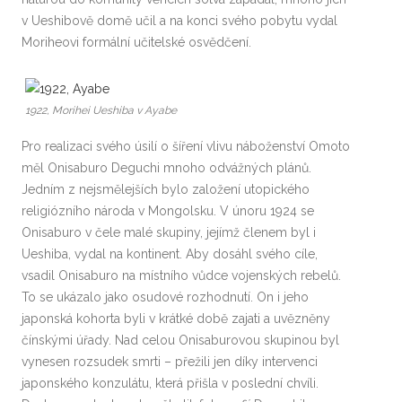
v Ueshibově domě učil a na konci svého pobytu vydal
Moriheovi formální učitelské osvědčení.
1922, Morihei Ueshiba v Ayabe
Pro realizaci svého úsilí o šíření vlivu náboženství Omoto
měl Onisaburo Deguchi mnoho odvážných plánů.
Jedním z nejsmělejších bylo založení utopického
religiózního národa v Mongolsku. V únoru 1924 se
Onisaburo v čele malé skupiny, jejímž členem byl i
Ueshiba, vydal na kontinent. Aby dosáhl svého cíle,
vsadil Onisaburo na místního vůdce vojenských rebelů.
To se ukázalo jako osudové rozhodnutí. On i jeho
japonská kohorta byli v krátké době zajati a uvězněny
čínskými úřady. Nad celou Onisaburovou skupinou byl
vynesen rozsudek smrti – přežili jen díky intervenci
japonského konzulátu, která přišla v poslední chvíli.