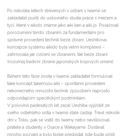
Po několika letech strávených v ústraní v Iwamě se
zakladatel pustil do usilovného studia práce s mečem a
tyčí, které v aikido známe jako aiki ken a aiki jo. Považoval
porozumění těmto zbraním za fundamentální pro
správné provedení technik beze zbraní. Ueshibova
koncepce systému aikido byla velmi komplexní –
zahrnovala jak cvičení se zbraněmi, tak beze zbraní
(rozuměj tradiční zbraně japonských bojových umění).
Během této fáze života v Iwamě zakladatel formuloval
také koncept takemusu aiki – spontánní provedení
nekonečného množství technik způsobem naprosto
odpovídajícím specifickým podmínkám.
V polovině padesátých let začal Ueshiba vyjíždět ze
svého odlehlého sídla v Iwamě stále častěji. Trávil několik
dní v Tokiu, pak se vrátil do Iwamy nebo navštěvoval
přátele a studenty v Osace a Wakayamě. Dostával
mnoho pozvání a bylo těžké předvídat, kde bude příští