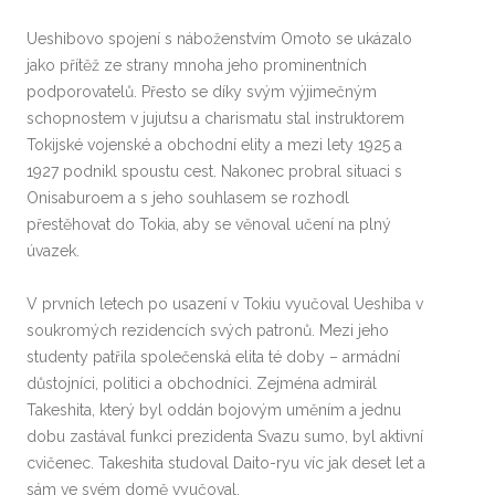
Ueshibovo spojení s náboženstvím Omoto se ukázalo
jako přítěž ze strany mnoha jeho prominentních
podporovatelů. Přesto se díky svým výjimečným
schopnostem v jujutsu a charismatu stal instruktorem
Tokijské vojenské a obchodní elity a mezi lety 1925 a
1927 podnikl spoustu cest. Nakonec probral situaci s
Onisaburoem a s jeho souhlasem se rozhodl
přestěhovat do Tokia, aby se věnoval učení na plný
úvazek.
V prvních letech po usazení v Tokiu vyučoval Ueshiba v
soukromých rezidencích svých patronů. Mezi jeho
studenty patřila společenská elita té doby – armádní
důstojníci, politici a obchodníci. Zejména admirál
Takeshita, který byl oddán bojovým uměním a jednu
dobu zastával funkci prezidenta Svazu sumo, byl aktivní
cvičenec. Takeshita studoval Daito-ryu víc jak deset let a
sám ve svém domě vyučoval.