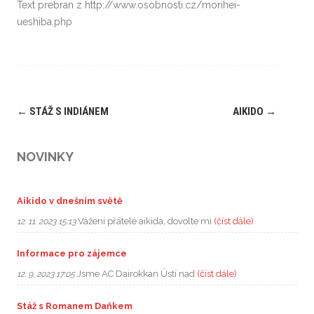
Text prebran z http://www.osobnosti.cz/morihei-
ueshiba.php
Post
←
STÁŽ S INDIÁNEM
AIKIDO
→
navigation
NOVINKY
Aikido v dnešním světě
Vážení přátelé aikida, dovolte mi
(číst dále)
12. 11. 2023 15:13
Informace pro zájemce
Jsme AC Dairokkan Ústí nad
(číst dále)
12. 9. 2023 17:05
Stáž s Romanem Daňkem