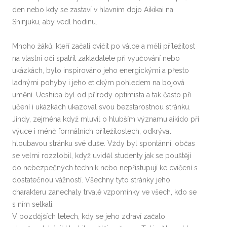
den nebo kdy se zastaví v hlavním dojo Aikikai na
Shinjuku, aby vedl hodinu.
Mnoho žáků, kteří začali cvičit po válce a měli příležitost
na vlastní oči spatřit zakladatele při vyučování nebo
ukázkách, bylo inspirováno jeho energickými a přesto
ladnými pohyby i jeho etickým pohledem na bojová
umění. Ueshiba byl od přírody optimista a tak často při
učení i ukázkách ukazoval svou bezstarostnou stránku.
Jindy, zejména když mluvil o hlubším významu aikido při
výuce i méně formálních příležitostech, odkrýval
hloubavou stránku své duše. Vždy byl spontánní, občas
se velmi rozzlobil, když uviděl studenty jak se pouštějí
do nebezpečných technik nebo nepřistupují ke cvičení s
dostatečnou vážností. Všechny tyto stránky jeho
charakteru zanechaly trvalé vzpomínky ve všech, kdo se
s ním setkali.
V pozdějších letech, kdy se jeho zdraví začalo