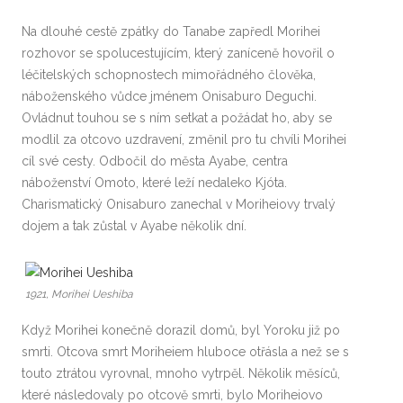
Na dlouhé cestě zpátky do Tanabe zapředl Morihei
rozhovor se spolucestujícím, který zaníceně hovořil o
léčitelských schopnostech mimořádného člověka,
náboženského vůdce jménem Onisaburo Deguchi.
Ovládnut touhou se s ním setkat a požádat ho, aby se
modlil za otcovo uzdravení, změnil pro tu chvíli Morihei
cíl své cesty. Odbočil do města Ayabe, centra
náboženství Omoto, které leží nedaleko Kjóta.
Charismatický Onisaburo zanechal v Moriheiovy trvalý
dojem a tak zůstal v Ayabe několik dní.
1921, Morihei Ueshiba
Když Morihei konečně dorazil domů, byl Yoroku již po
smrti. Otcova smrt Moriheiem hluboce otřásla a než se s
touto ztrátou vyrovnal, mnoho vytrpěl. Několik měsíců,
které následovaly po otcově smrti, bylo Moriheiovo