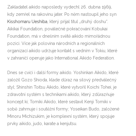
Zakladatel aikido naposledy vydechl 26. dubna 1969,
kdy zemřel na rakovinu jater. Po něm nastoupil jeho syn
Kisshomaru Ueshiba
, který přijal titul „druhý doshu“.
Aikikai Foundation, poválečné pokračování Kobukai
Foundation, má v dnešním světě aikido mimořádnou
pozici. Více jak polovina národních a regionálních
organizací aikido udržuje kontakt s vedním v Tokiu, které
v zahraničí operuje jako International Aikido Federation.
Dnes se cvičí i další formy aikido. Yoshinkan Aikido, které
založil Gozo Shioda, klade důraz na silový předválečný
styl; Shinshin Toitsu Aikido, které vytvořil Koichi Tohei, je
zdravotní systém s technikami aikido, který zdůrazňuje
koncept ki; Tomiki Aikido, které sestavil Kenji Tomiki v
sobě zahrnuje i soutěžní formy; Yoseikan Budo, založené
Minoru Michizukim, je komplexní systém, který spojuje
prvky aikido, judo, karate a kenjutsu.