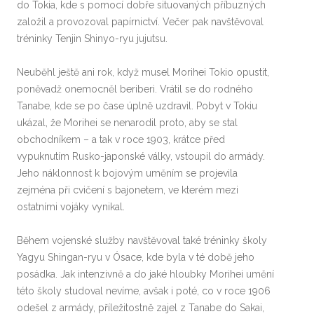
do Tokia, kde s pomocí dobře situovaných příbuzných
založil a provozoval papírnictví. Večer pak navštěvoval
tréninky Tenjin Shinyo-ryu jujutsu.
Neuběhl ještě ani rok, když musel Morihei Tokio opustit,
poněvadž onemocněl beriberi. Vrátil se do rodného
Tanabe, kde se po čase úplně uzdravil. Pobyt v Tokiu
ukázal, že Morihei se nenarodil proto, aby se stal
obchodníkem – a tak v roce 1903, krátce před
vypuknutím Rusko-japonské války, vstoupil do armády.
Jeho náklonnost k bojovým uměním se projevila
zejména při cvičení s bajonetem, ve kterém mezi
ostatními vojáky vynikal.
Během vojenské služby navštěvoval také tréninky školy
Yagyu Shingan-ryu v Ósace, kde byla v té době jeho
posádka. Jak intenzivně a do jaké hloubky Morihei umění
této školy studoval nevíme, avšak i poté, co v roce 1906
odešel z armády, příležitostně zajel z Tanabe do Sakai,