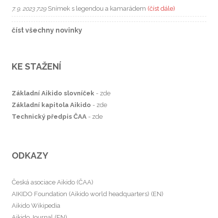
Snímek s legendou a kamarádem
(číst dále)
7. 9. 2023 7:29
číst všechny novinky
KE STAŽENÍ
Základní Aikido slovníček
-
zde
Základní kapitola Aikido
-
zde
Technický předpis ČAA
-
zde
ODKAZY
Česká asociace Aikido (ČAA)
AIKIDO Foundation (Aikido world headquarters) (EN)
Aikido Wikipedia
Aikido Journal (EN)