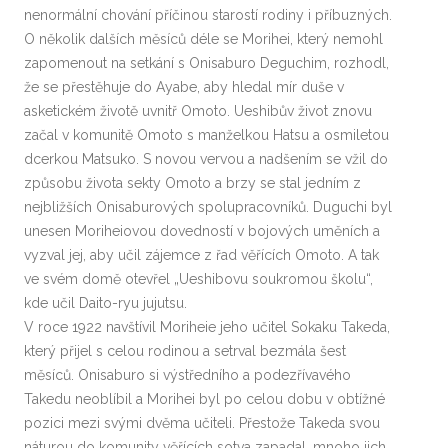
nenormální chování příčinou starostí rodiny i příbuzných.
O několik dalších měsíců déle se Morihei, který nemohl
zapomenout na setkání s Onisaburo Deguchim, rozhodl,
že se přestěhuje do Ayabe, aby hledal mír duše v
asketickém životě uvnitř Omoto. Ueshibův život znovu
začal v komunitě Omoto s manželkou Hatsu a osmiletou
dcerkou Matsuko. S novou vervou a nadšením se vžil do
způsobu života sekty Omoto a brzy se stal jedním z
nejbližších Onisaburových spolupracovníků. Duguchi byl
unesen Moriheiovou dovedností v bojových uměních a
vyzval jej, aby učil zájemce z řad věřících Omoto. A tak
ve svém domě otevřel „Ueshibovu soukromou školu“,
kde učil Daito-ryu jujutsu.
V roce 1922 navštívil Moriheie jeho učitel Sokaku Takeda,
který přijel s celou rodinou a setrval bezmála šest
měsíců. Onisaburo si výstředního a podezřívavého
Takedu neoblíbil a Morihei byl po celou dobu v obtížné
pozici mezi svými dvěma učiteli. Přestože Takeda svou
náturou do komunity věřících sotva zapadal, mnoho jich