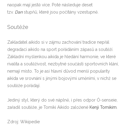
naopak mají ještě více. Poté následuje deset
tzv.
Dan
stupňů, které jsou počítány vzestupně.
Soutěže
Zakladatel aikido si v zájmu zachování tradice nepřál
degradaci aikido na sport pořádáním zápasů a soutěží.
Základní myšlenkou aikida je hledání harmonie, ve které
rivalita a soutěživost, nezbytné součásti sportovních klání,
nemají místo. To je asi hlavní důvod menší popularity
aikida ve srovnání s jinými bojovými uměními, v nichž se
soutěže pořádají.
Jediný styl, který do své náplně, i přes odpor Ó-senseie,
zařadil soutěže, je Tomiki Aikido založené
Kenji Tomikim
.
Zdroj: Wikipedie