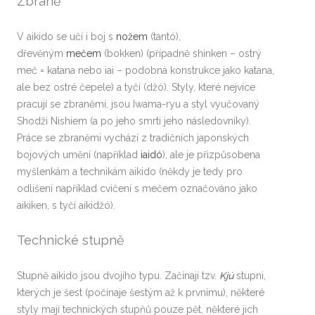
Zbraně
V aikido se učí i boj s
nožem
(tantó),
dřevěným
mečem
(bokken) (případně shinken – ostrý
meč = katana nebo iai – podobná konstrukce jako katana,
ale bez ostré čepele) a tyčí (džó). Styly, které nejvíce
pracují se zbraněmi, jsou Iwama-ryu a styl vyučovaný
Shodži Nishiem (a po jeho smrti jeho následovníky).
Práce se zbraněmi vychází z tradičních japonských
bojových umění (například
iaidó
), ale je přizpůsobena
myšlenkám a technikám aikido (někdy je tedy pro
odlišení například cvičení s mečem označováno jako
aikiken, s tyčí aikidžó).
Technické stupně
Stupně aikido jsou dvojího typu. Začínají tzv.
Kjú
stupni,
kterých je šest (počínaje šestým až k prvnímu), některé
styly mají technických stupňů pouze pět, některé jich