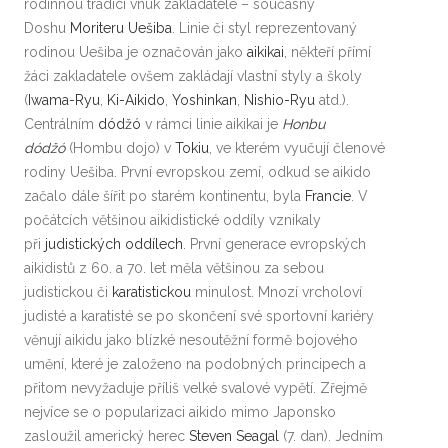
rodinnou tradici vnuk zakladatele – současný
Doshu
Moriteru Uešiba
. Linie či styl reprezentovaný
rodinou Uešiba je označován jako
aikikai
, někteří přímí
žáci zakladatele ovšem zakládají vlastní styly a školy
(
Iwama-Ryu
,
Ki-Aikido
,
Yoshinkan
,
Nishio-Ryu
atd.).
Centrálním
dódžó
v rámci linie aikikai je
Honbu
dódžó
(Hombu dojo) v
Tokiu
, ve kterém vyučují členové
rodiny Uešiba. První evropskou zemí, odkud se aikido
začalo dále šířit po starém kontinentu, byla
Francie
. V
počátcích většinou aikidistické oddíly vznikaly
při
judistických oddílech
. První generace evropských
aikidistů z 60. a 70. let měla většinou za sebou
judistickou či
karatistickou
minulost. Mnozí vrcholoví
judisté a karatisté se po skončení své sportovní kariéry
věnují aikidu jako blízké nesoutěžní formě bojového
umění, které je založeno na podobných principech a
přitom nevyžaduje příliš velké svalové vypětí. Zřejmě
nejvíce se o popularizaci aikido mimo Japonsko
zasloužil americký herec
Steven Seagal
(7. dan). Jedním