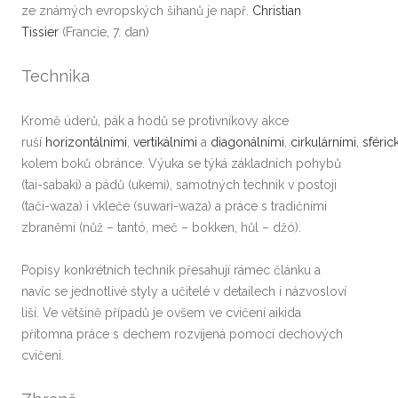
ze známých evropských šihanů je např.
Christian
Tissier
(Francie, 7. dan)
Technika
Kromě úderů, pák a hodů se protivníkovy akce
ruší
horizontálními
,
vertikálními
a
diagonálními
,
cirkulárními
,
sféric
kolem boků obránce. Výuka se týká základních pohybů
(tai-sabaki) a pádů (ukemi), samotných technik v postoji
(tači-waza) i vkleče (suwari-waza) a práce s tradičními
zbraněmi (nůž – tantó, meč – bokken, hůl – džó).
Popisy konkrétních technik přesahují rámec článku a
navíc se jednotlivé styly a učitelé v detailech i názvosloví
liší. Ve většině případů je ovšem ve cvičení aikida
přítomna práce s dechem rozvíjená pomocí dechových
cvičení.