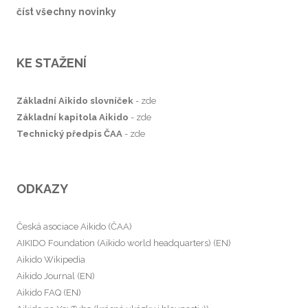
číst všechny novinky
KE STAŽENÍ
Základní Aikido slovníček
-
zde
Základní kapitola Aikido
-
zde
Technický předpis ČAA
-
zde
ODKAZY
Česká asociace Aikido (ČAA)
AIKIDO Foundation (Aikido world headquarters) (EN)
Aikido Wikipedia
Aikido Journal (EN)
Aikido FAQ (EN)