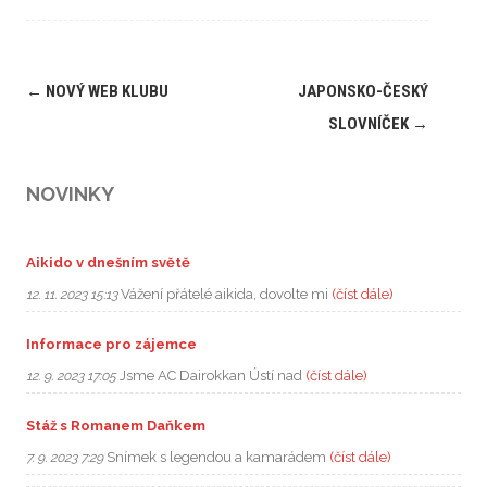
Post
←
NOVÝ WEB KLUBU
JAPONSKO-ČESKÝ
navigation
SLOVNÍČEK
→
NOVINKY
Aikido v dnešním světě
Vážení přátelé aikida, dovolte mi
(číst dále)
12. 11. 2023 15:13
Informace pro zájemce
Jsme AC Dairokkan Ústí nad
(číst dále)
12. 9. 2023 17:05
Stáž s Romanem Daňkem
Snímek s legendou a kamarádem
(číst dále)
7. 9. 2023 7:29