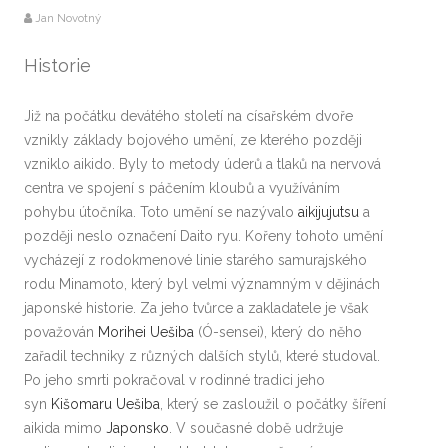
Jan Novotný
Historie
Již na počátku devátého století na císařském dvoře
vznikly základy bojového umění, ze kterého později
vzniklo aikido. Byly to metody úderů a tlaků na nervová
centra ve spojení s páčením kloubů a využíváním
pohybu útočníka. Toto umění se nazývalo
aikijujutsu
a
později neslo označení Daito ryu. Kořeny tohoto umění
vycházejí z rodokmenové linie starého samurajského
rodu Minamoto, který byl velmi významným v dějinách
japonské historie. Za jeho tvůrce a zakladatele je však
považován
Morihei Uešiba
(Ó-sensei), který do něho
zařadil techniky z různých dalších stylů, které studoval.
Po jeho smrti pokračoval v rodinné tradici jeho
syn
Kišomaru Uešiba
, který se zasloužil o počátky šíření
aikida mimo
Japonsko
. V současné době udržuje